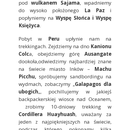
pod
wulkanem Sajama
, wpadniemy
do wysoko położonego
La Paz
i
popłyniemy na
Wyspę Słońca i Wyspę
Księżyca
.
Pobyt w
Peru
upłynie nam na
trekkingach. Zejdziemy na dno
Kanionu
Colc
a, obejdziemy górę
Ausangate
dookoła,odwiedzimy najbardziej znane
na świecie miasto Inków –
Machu
Picchu,
spróbujemy sandbordingu na
wydmach, zobaczymy „
Galapagos dla
ubogich
„, pochillujemy w jakiejś
backpackerskiej wiosce nad Oceanem,
zrobimy 10-dniowy trekking w
Cordillera Huayhuash
, uważany za
jeden z najpiękniejszych na świecie,
podczas którego pokonamy kilka