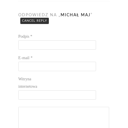
ODPOWIEDZ NA „
MICHAŁ MAJ
”
CANCEL REPLY
Podpis
*
E-mail
*
Witryna
internetowa