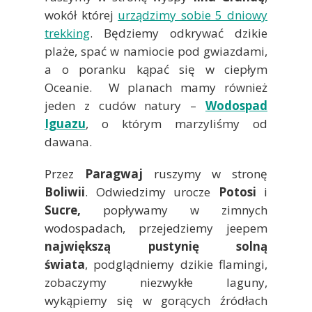
wokół której
urządzimy sobie 5 dniowy
trekking
. Będziemy odkrywać dzikie
plaże, spać w namiocie pod gwiazdami,
a o poranku kąpać się w ciepłym
Oceanie. W planach mamy również
jeden z cudów natury –
Wodospad
Iguazu
, o którym marzyliśmy od
dawana.
Przez
Paragwaj
ruszymy w stronę
Boliwii
. Odwiedzimy urocze
Potosi
i
Sucre,
popływamy w zimnych
wodospadach, przejedziemy jeepem
największą pustynię solną
świata
, podglądniemy dzikie flamingi,
zobaczymy niezwykłe laguny,
wykąpiemy się w gorących źródłach