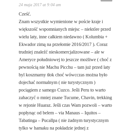
24 maja 2017 at 9:04 am
Cześć.
Znam wszystkie wymienione w poście kraje i
większość wspomnianych miejsc – niektóre przed
wielu laty, inne całkiem niedawno ( Kolumbia +
Ekwador zimą na przełomie 2016/2017 ). Coraz
trudniej znaleźć nieskomercjalizowane – ale w
Ameryce południowej to jeszcze możliwe ( choć z
pewnością nie Machu Picchu – tam już przed laty
byl koszmarny tłok choć wówcczas można było
dojechać normalnym ( nie turystycznym )
pociągiem z samego Cuzco. Jeśli Peru to warto
zahaczyć o mniej znane Tucume, Chavin, trekking
w rejonie Huaraz. Jeśli czas Wam pozwoli – warto
popłynąc od belem – via Manaus – Iquitos –
Tabatinga – Pucallpa ( nie żadnym turystycznym
tylko w hamaku na pokładzie jednej z