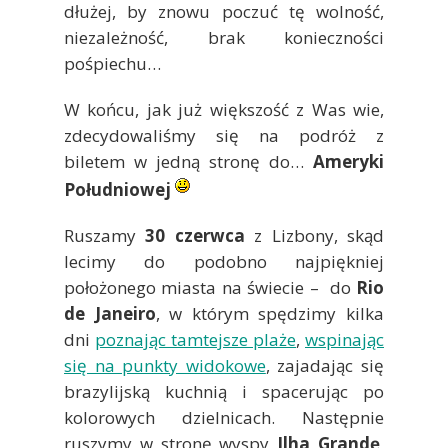
dłużej, by znowu poczuć tę wolność,
niezależność, brak konieczności
pośpiechu…
W końcu, jak już większość z Was wie,
zdecydowaliśmy się na podróż z
biletem w jedną stronę do…
Ameryki
Południowej
Ruszamy
30 czerwca
z Lizbony, skąd
lecimy do podobno najpiękniej
położonego miasta na świecie – do
Rio
de Janeiro
, w którym spędzimy kilka
dni
poznając tamtejsze plaże
,
wspinając
się na punkty widokowe
, zajadając się
brazylijską kuchnią i spacerując po
kolorowych dzielnicach. Następnie
ruszymy w stronę wyspy
Ilha Grandę
,