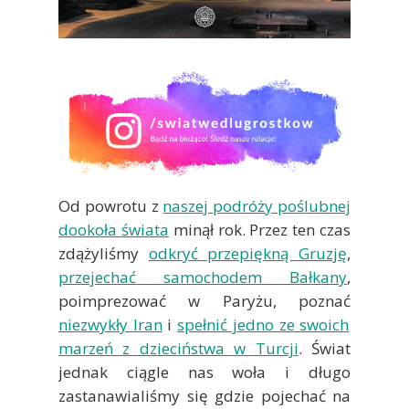
Od powrotu z
naszej podróży poślubnej
dookoła świata
minął rok. Przez ten czas
zdążyliśmy
odkryć przepiękną Gruzję
,
przejechać samochodem Bałkany
,
poimprezować w Paryżu, poznać
niezwykły Iran
i
spełnić jedno ze swoich
marzeń z dzieciństwa w Turcji
. Świat
jednak ciągle nas woła i długo
zastanawialiśmy się gdzie pojechać na