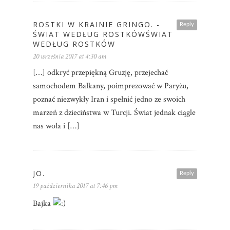
ROSTKI W KRAINIE GRINGO. -
Reply
ŚWIAT WEDŁUG ROSTKÓWŚWIAT
WEDŁUG ROSTKÓW
20 września 2017 at 4:30 am
[…] odkryć przepiękną Gruzję, przejechać
samochodem Bałkany, poimprezować w Paryżu,
poznać niezwykły Iran i spełnić jedno ze swoich
marzeń z dzieciństwa w Turcji. Świat jednak ciągle
nas woła i […]
JO.
Reply
19 października 2017 at 7:46 pm
Bajka