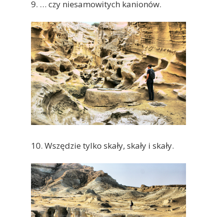
9. … czy niesamowitych kanionów.
10. Wszędzie tylko skały, skały i skały.