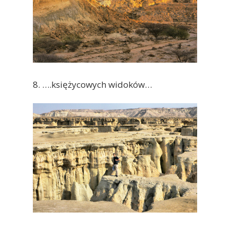
8. ….księżycowych widoków…