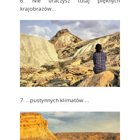
6. Nie uraczysz tutaj pięknych
krajobrazów…
7. …pustynnych klimatów….