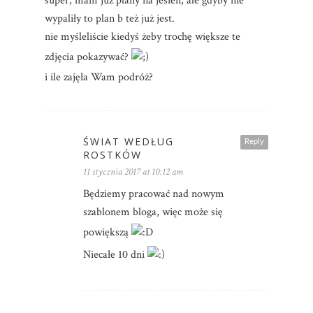
super, mam już plany na jesien, ale gdyby nie
wypaliły to plan b też już jest.
nie myśleliście kiedyś żeby trochę większe te
zdjęcia pokazywać?
i ile zajęła Wam podróż?
ŚWIAT WEDŁUG
Reply
ROSTKÓW
11 stycznia 2017 at 10:12 am
Będziemy pracować nad nowym
szablonem bloga, więc może się
powiększą
Niecałe 10 dni