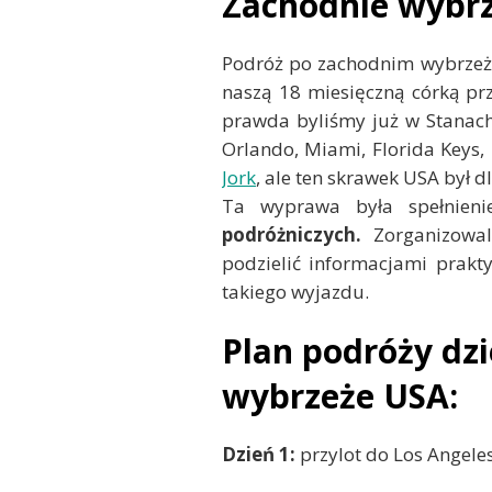
Zachodnie wybrz
Podróż po zachodnim wybrzeż
naszą 18 miesięczną córką prz
prawda byliśmy już w Stanach 
Orlando, Miami, Florida Keys, 
Jork
, ale ten skrawek USA był d
Ta wyprawa była spełnien
podróżniczych.
Zorganizowal
podzielić informacjami prakt
takiego wyjazdu.
Plan podróży dzi
wybrzeże USA:
Dzień 1:
przylot do Los Angele