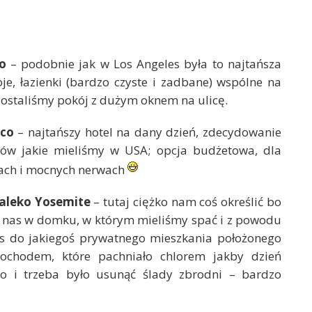
o
– podobnie jak w Los Angeles była to najtańsza
e, łazienki (bardzo czyste i zadbane) wspólne na
 dostaliśmy pokój z dużym oknem na ulicę.
sco
– najtańszy hotel na dany dzień, zdecydowanie
gów jakie mieliśmy w USA; opcja budżetowa, dla
bach i mocnych nerwach
daleko Yosemite
– tutaj ciężko nam coś określić bo
o nas w domku, w którym mieliśmy spać i z powodu
s do jakiegoś prywatnego mieszkania położonego
mochodem, które pachniało chlorem jakby dzień
o i trzeba było usunąć ślady zbrodni – bardzo