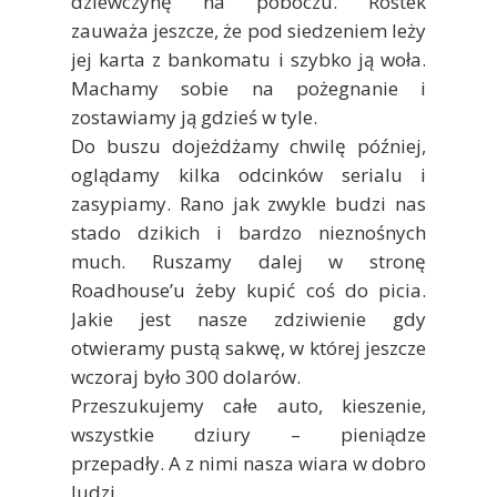
dziewczynę na poboczu. Rostek
zauważa jeszcze, że pod siedzeniem leży
jej karta z bankomatu i szybko ją woła.
Machamy sobie na pożegnanie i
zostawiamy ją gdzieś w tyle.
Do buszu dojeżdżamy chwilę później,
oglądamy kilka odcinków serialu i
zasypiamy. Rano jak zwykle budzi nas
stado dzikich i bardzo nieznośnych
much. Ruszamy dalej w stronę
Roadhouse’u żeby kupić coś do picia.
Jakie jest nasze zdziwienie gdy
otwieramy pustą sakwę, w której jeszcze
wczoraj było 300 dolarów.
Przeszukujemy całe auto, kieszenie,
wszystkie dziury – pieniądze
przepadły. A z nimi nasza wiara w dobro
ludzi.