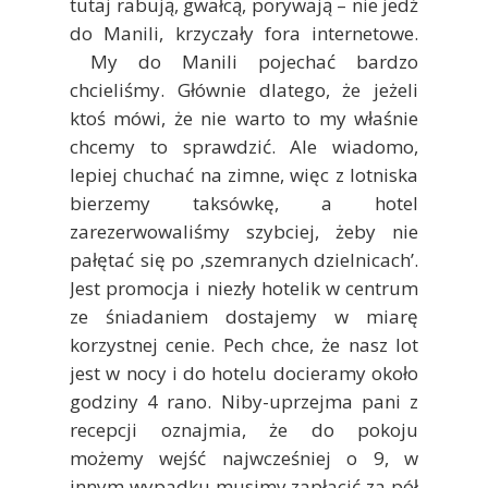
tutaj rabują, gwałcą, porywają – nie jedź
do Manili, krzyczały fora internetowe.
My do Manili pojechać bardzo
chcieliśmy. Głównie dlatego, że jeżeli
ktoś mówi, że nie warto to my właśnie
chcemy to sprawdzić. Ale wiadomo,
lepiej chuchać na zimne, więc z lotniska
bierzemy taksówkę, a hotel
zarezerwowaliśmy szybciej, żeby nie
pałętać się po ‚szemranych dzielnicach’.
Jest promocja i niezły hotelik w centrum
ze śniadaniem dostajemy w miarę
korzystnej cenie. Pech chce, że nasz lot
jest w nocy i do hotelu docieramy około
godziny 4 rano. Niby-uprzejma pani z
recepcji oznajmia, że do pokoju
możemy wejść najwcześniej o 9, w
innym wypadku musimy zapłacić za pół