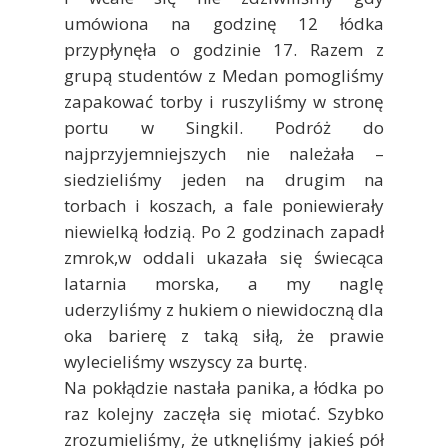
umówiona na godzinę 12 łódka
przypłynęła o godzinie 17. Razem z
grupą studentów z Medan pomogliśmy
zapakować torby i ruszyliśmy w stronę
portu w Singkil. Podróż do
najprzyjemniejszych nie należała –
siedzieliśmy jeden na drugim na
torbach i koszach, a fale poniewierały
niewielką łodzią. Po 2 godzinach zapadł
zmrok,w oddali ukazała się świecąca
latarnia morska, a my naglę
uderzyliśmy z hukiem o niewidoczną dla
oka barierę z taką siłą, że prawie
wylecieliśmy wszyscy za burtę.
Na pokłądzie nastała panika, a łódka po
raz kolejny zaczęła się miotać. Szybko
zrozumieliśmy, że utknęliśmy jakieś pół