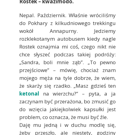
Rostek – kwazimodo.
Nepal. Październik. Właśnie wróciliśmy
do Pokhary z kilkudniowego trekkingu
wokół Annapurny. Jedziemy
rozklekotanym autobusem kiedy nagle
Rostek oznajmia mi coś, czego nikt nie
chce słyszeć podczas takiej podróży:
„Sandra, boli mnie ząb”. „To pewno
przejściowe” – mówię, chociaż znam
mojego męża na tyle dobrze, że wiem,
że skarży się rzadko. „Masz gdzieś ten
ketonal
na wierzchu?” – pyta, a ja
zaczynam być przerażona, bo zmusić go
do wzięcia jakiejkolwiek kapsułki jest
problem, co oznacza, że musi być źle.
Daję mu jedną i w duchu modlę się,
żeby przeszło, ale niestety, godziny