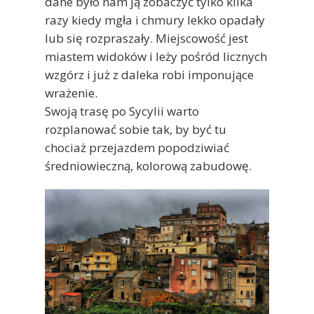
dane było nam ją zobaczyć tylko kilka
razy kiedy mgła i chmury lekko opadały
lub się rozpraszały. Miejscowość jest
miastem widoków i leży pośród licznych
wzgórz i już z daleka robi imponujące
wrażenie.
Swoją trasę po Sycylii warto
rozplanować sobie tak, by być tu
chociaż przejazdem popodziwiać
średniowieczną, kolorową zabudowę.