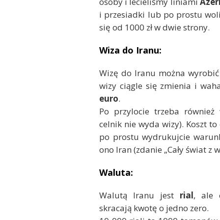
osoby i lecieliśmy liniami
Azerb
i przesiadki lub po prostu wol
się od 1000 zł w dwie strony.
Wiza do Iranu:
Wizę do Iranu można wyrobić 
wizy ciągle się zmienia i wa
euro
.
Po przylocie trzeba równie
celnik nie wyda wizy). Koszt to
po prostu wydrukujcie warunk
ono Iran (zdanie „Cały świat z 
Waluta:
Walutą Iranu jest
rial
, ale
skracają kwotę o jedno zero.