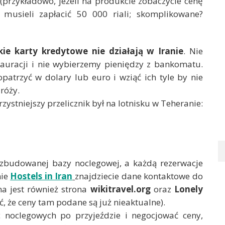
(przykładowo, jeżeli na produkcie zobaczycie cenę
 musieli zapłacić 50 000 riali; skomplikowane?
ie karty kredytowe nie działają w Iranie
. Nie
tauracji i nie wybierzemy pieniędzy z bankomatu.
patrzyć w dolary lub euro i wziąć ich tyle by nie
róży.
ystniejszy przelicznik był na lotnisku w Teheranie:
zbudowanej bazy noclegowej, a każdą rezerwacje
nie
Hostels in Iran
znajdziecie dane kontaktowe do
na jest również strona
wikitravel.org
oraz
Lonely
 że ceny tam podane są już nieaktualne).
 noclegowych po przyjeździe i negocjować ceny,