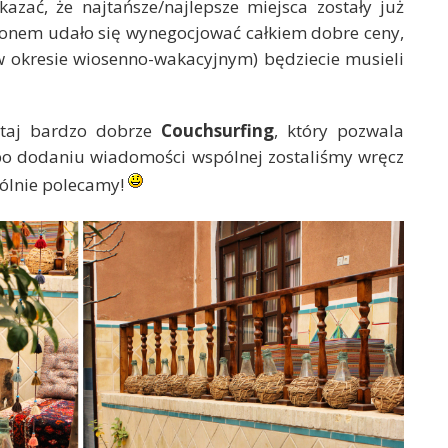
azać, że najtańsze/najlepsze miejsca zostały już
nem udało się wynegocjować całkiem dobre ceny,
e w okresie wiosenno-wakacyjnym) będziecie musieli
tutaj bardzo dobrze
Couchsurfing
, który pozwala
o dodaniu wiadomości wspólnej zostaliśmy wręcz
gólnie polecamy!