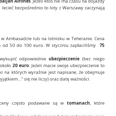
aijan Airlines
. Jeżeli ktoś nie ma czasu na dojazdy
i lecieć bezpośrednio to loty z Warszawy zaczynają
w Ambasadzie lub na lotnisku w Teheranie. Cena
ha od 50 do 100 euro. W styczniu zapłaciliśmy
75
ż wykupić odpowiednie
ubezpieczenie
(bez niego
 około
20 euro
. Jeżeli macie swoje ubezpieczenie to
i na których wyraźnie jest napisane, że obejmuje
wyjątkiem…” się nie liczy) oraz datę ważności.
 ceny często podawane są w
tomanach
, które