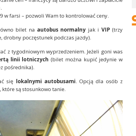
.
 9 w farsi – pozwoli Wam to kontrolować ceny.
równo bilet na
autobus normalny
jak i
VIP
(trzy
e, drobny poczęstunek podczas jazdy).
ć z tygodniowym wyprzedzeniem. Jeżeli goni was
rtą linii lotniczych
(bilet można kupić jedynie w
ez pośrednika).
ać się
lokalnymi autobusami
. Opcją dla osób z
, które są stosunkowo tanie.