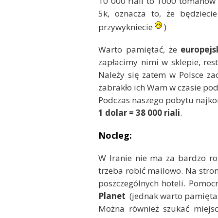
10 000 riali to 1000 tomanów 
5k, oznacza to, że będziecie
przywykniecie
)
Warto pamiętać, że
europejsk
zapłacimy nimi w sklepie, res
Należy się zatem w Polsce zao
zabrakło ich Wam w czasie pod
Podczas naszego pobytu najkorz
1 dolar = 38 000 riali
.
Nocleg:
W Iranie nie ma za bardzo ro
trzeba robić mailowo. Na stro
poszczególnych hoteli. Pomoc
Planet
(jednak warto pamiętać,
Można również szukać miejsc