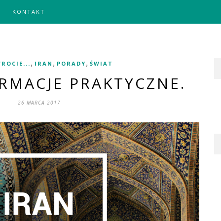
KONTAKT
,
,
,
ROCIE...
IRAN
PORADY
ŚWIAT
ORMACJE PRAKTYCZNE.
26 MARCA 2017