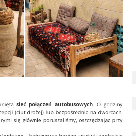
iniętą
sieć połączeń autobusowych
. O godziny
cepcji (ciut drożej) lub bezpośrednio na dworcach.
rymi się głównie poruszaliśmy, oszczędzając przy
anie cen – Irańczycy są bardzo uczciwi i zapłacicie