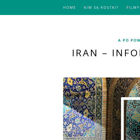
HOME
KIM SĄ ROSTKI?
FILMY
A PO POW
IRAN – INF