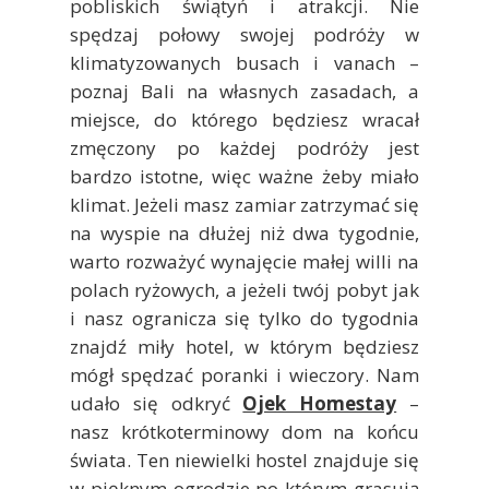
pobliskich świątyń i atrakcji. Nie
spędzaj połowy swojej podróży w
klimatyzowanych busach i vanach –
poznaj Bali na własnych zasadach, a
miejsce, do którego będziesz wracał
zmęczony po każdej podróży jest
bardzo istotne, więc ważne żeby miało
klimat. Jeżeli masz zamiar zatrzymać się
na wyspie na dłużej niż dwa tygodnie,
warto rozważyć wynajęcie małej willi na
polach ryżowych, a jeżeli twój pobyt jak
i nasz ogranicza się tylko do tygodnia
znajdź miły hotel, w którym będziesz
mógł spędzać poranki i wieczory. Nam
udało się odkryć
Ojek Homestay
–
nasz krótkoterminowy dom na końcu
świata. Ten niewielki hostel znajduje się
w pięknym ogrodzie po którym grasują