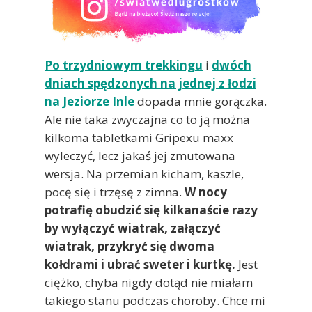
Po trzydniowym trekkingu
i
dwóch
dniach spędzonych na jednej z łodzi
na Jeziorze Inle
dopada mnie gorączka.
Ale nie taka zwyczajna co to ją można
kilkoma tabletkami Gripexu maxx
wyleczyć, lecz jakaś jej zmutowana
wersja. Na przemian kicham, kaszle,
pocę się i trzęsę z zimna.
W nocy
potrafię obudzić się kilkanaście razy
by wyłączyć wiatrak, załączyć
wiatrak, przykryć się dwoma
kołdrami i ubrać sweter i kurtkę.
Jest
ciężko, chyba nigdy dotąd nie miałam
takiego stanu podczas choroby. Chce mi