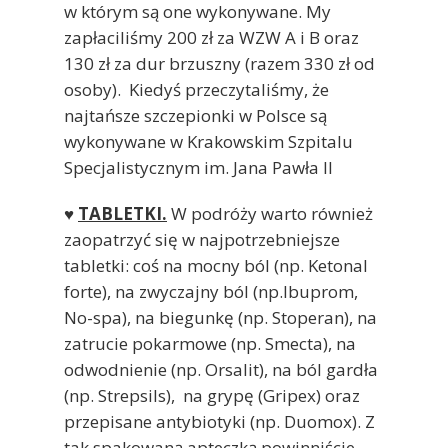
w którym są one wykonywane. My
zapłaciliśmy 200 zł za WZW A i B oraz
130 zł za dur brzuszny (razem 330 zł od
osoby). Kiedyś przeczytaliśmy, że
najtańsze szczepionki w Polsce są
wykonywane w Krakowskim Szpitalu
Specjalistycznym im. Jana Pawła II
♥
TABLETKI.
W podróży warto również
zaopatrzyć się w najpotrzebniejsze
tabletki: coś na mocny ból (np. Ketonal
forte), na zwyczajny ból (np.Ibuprom,
No-spa), na biegunkę (np. Stoperan), na
zatrucie pokarmowe (np. Smecta), na
odwodnienie (np. Orsalit), na ból gardła
(np. Strepsils), na grypę (Gripex) oraz
przepisane antybiotyki (np. Duomox). Z
tak spakowaną apteczką powinniście