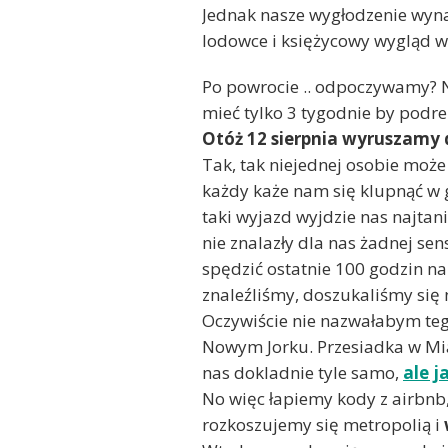
Jednak nasze wygłodzenie wyna
lodowce i księżycowy wygląd w
Po powrocie .. odpoczywamy? N
mieć tylko 3 tygodnie by podr
Otóż 12 sierpnia wyruszamy d
Tak, tak niejednej osobie może
każdy każe nam się klupnąć w g
taki wyjazd wyjdzie nas najtani
nie znalazły dla nas żadnej sen
spędzić ostatnie 100 godzin n
znaleźliśmy, doszukaliśmy się
Oczywiście nie nazwałabym teg
Nowym Jorku. Przesiadka w Mia
nas dokladnie tyle samo,
ale j
No więc łapiemy kody z airbnb,
rozkoszujemy się metropolią i