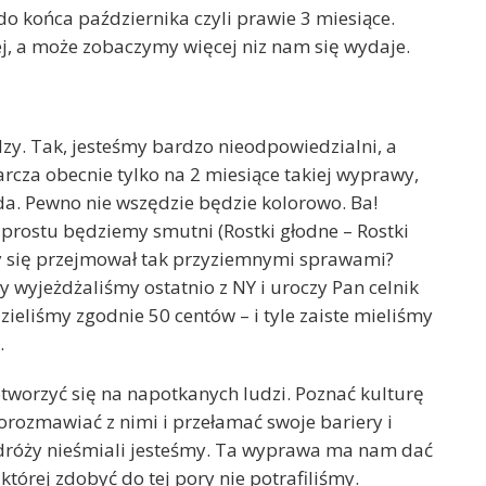
o końca października czyli prawie 3 miesiące.
j, a może zobaczymy więcej niz nam się wydaje.
y. Tak, jesteśmy bardzo nieodpowiedzialni, a
rcza obecnie tylko na 2 miesiące takiej wyprawy,
da. Pewno nie wszędzie będzie kolorowo. Ba!
prostu będziemy smutni (Rostki głodne – Rostki
o by się przejmował tak przyziemnymi sprawami?
 wyjeżdżaliśmy ostatnio z NY i uroczy Pan celnik
eliśmy zgodnie 50 centów – i tyle zaiste mieliśmy
.
tworzyć się na napotkanych ludzi. Poznać kulturę
orozmawiać z nimi i przełamać swoje bariery i
dróży nieśmiali jesteśmy. Ta wyprawa ma nam dać
której zdobyć do tej pory nie potrafiliśmy.