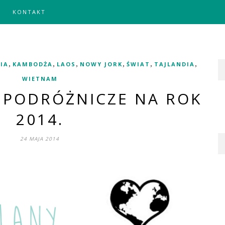
KONTAKT
,
,
,
,
,
,
IA
KAMBODŻA
LAOS
NOWY JORK
ŚWIAT
TAJLANDIA
WIETNAM
 PODRÓŻNICZE NA ROK
2014.
24 MAJA 2014