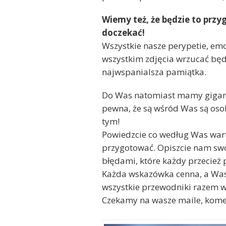
Wiemy też, że będzie to przy
doczekać!
Wszystkie nasze perypetie, emoc
wszystkim zdjęcia wrzucać będ
najwspanialsza pamiątka.
Do Was natomiast mamy giganty
pewna, że są wśród Was są oso
tym!
Powiedzcie co według Was warto,
przygotować. Opiszcie nam swo
błędami, które każdy przecież 
Każda wskazówka cenna, a Wasz
wszystkie przewodniki razem wzi
Czekamy na wasze maile, komen