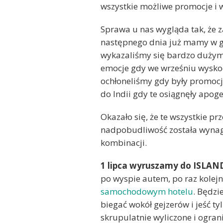
wszystkie możliwe promocje i 
Sprawa u nas wygląda tak, że 
następnego dnia już mamy w gł
wykazaliśmy się bardzo dużym
emocje gdy we wrześniu wyskocz
ochłoneliśmy gdy były promocj
do Indii gdy te osiągnęły apog
Okazało się, że te wszystkie pr
nadpobudliwość została wynag
kombinacji.
1 lipca wyruszamy do ISLAND
po wyspie autem, po raz kolej
samochodowym hotelu
. Będzi
biegać wokół gejzerów i jeść ty
skrupulatnie wyliczone i ogran