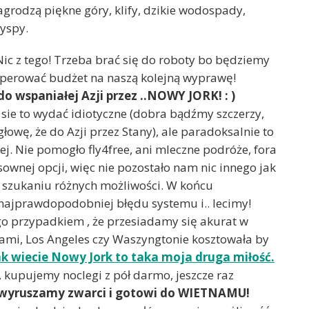
grodzą piękne góry, klify, dzikie wodospady,
yspy.
ic z tego! Trzeba brać się do roboty bo będziemy
eperować budżet na naszą kolejną wyprawę!
o wspaniałej Azji przez ..NOWY JORK! : )
 sie to wydać idiotyczne (dobra bądźmy szczerzy,
łowę, że do Azji przez Stany), ale paradoksalnie to
ej. Nie pomogło fly4free, ani mleczne podróże, fora
sownej opcji, więc nie pozostało nam nic innego jak
a szukaniu różnych możliwości. W końcu
 najprawdopodobniej błędu systemu i.. lecimy!
o przypadkiem , że przesiadamy się akurat w
mi, Los Angeles czy Waszyngtonie kosztowała by
ak wiecie Nowy Jork to taka moja druga miłość.
 kupujemy noclegi z pół darmo, jeszcze raz
wyruszamy zwarci i gotowi do WIETNAMU!