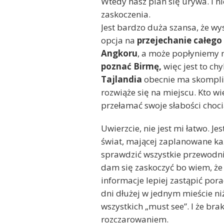
Wtedy nasz plan się urywa. I n
zaskoczenia.
Jest bardzo duża szansa, że wy
opcja na
przejechanie całego
Angkoru
, a może popłyniemy 
poznać Birmę,
więc jest to ch
Tajlandia
obecnie ma skompli
rozwiąże się na miejscu. Kto 
przełamać swoje słabości choc
Uwierzcie, nie jest mi łatwo. 
świat, mającej zaplanowane ka
sprawdzić wszystkie przewodnik
dam się zaskoczyć bo wiem, ż
informacje lepiej zastąpić por
dni dłużej w jednym mieście ni
wszystkich „must see”. I że bra
rozczarowaniem.