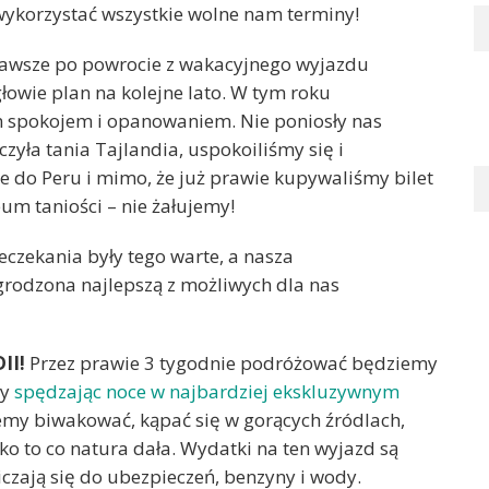
wykorzystać wszystkie wolne nam terminy!
zawsze po powrocie z wakacyjnego wyjazdu
owie plan na kolejne lato. W tym roku
 spokojem i opanowaniem. Nie poniosły nas
yła tania Tajlandia, uspokoiliśmy się i
e do Peru i mimo, że już prawie kupywaliśmy bilet
eum taniości – nie żałujemy!
zeczekania były tego warte, a nasza
rodzona najlepszą z możliwych dla nas
II!
Przez prawie 3 tygodnie podróżować będziemy
ny
spędzając noce w najbardziej ekskluzywnym
emy biwakować, kąpać się w gorących źródlach,
lko to co natura dała. Wydatki na ten wyjazd są
iczają się do ubezpieczeń, benzyny i wody.