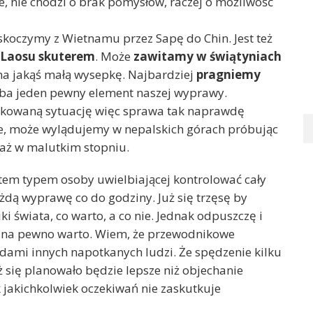
ie, nie chodzi o brak pomysłów, raczej o możliwość
skoczymy z Wietnamu przez Sapę do Chin. Jest też
 Laosu skuterem
. Może
zawitamy w świątyniach
na jakąś małą wysepkę. Najbardziej
pragniemy
yba jeden pewny element naszej wyprawy.
kowaną sytuację więc sprawa tak naprawdę
wie, może wylądujemy w nepalskich górach próbując
iaż w malutkim stopniu.
Jestem typem osoby uwielbiającej kontrolować cały
żdą wyprawę co do godziny. Już się trzęsę by
i świata, co warto, a co nie. Jednak odpuszczę i
e na pewno warto. Wiem, że przewodnikowe
adami innych napotkanych ludzi. Że spędzenie kilku
ż się planowało będzie lepsze niż objechanie
k jakichkolwiek oczekiwań nie zaskutkuje