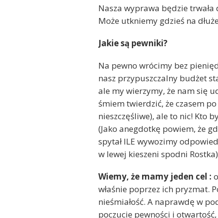
Nasza wyprawa będzie trwała d
Może utkniemy gdzieś na dłuże
Jakie są pewniki?
Na pewno wrócimy bez pieniędz
nasz przypuszczalny budżet sta
ale my wierzymy, że nam się u
śmiem twierdzić, że czasem po 
nieszczęśliwe), ale to nic! Kt
(Jako anegdotkę powiem, że gdy
spytał ILE wywozimy odpowiedzi
w lewej kieszeni spodni Rostka)
Wiemy, że mamy jeden cel :
o
właśnie poprzez ich pryzmat. P
nieśmiałość. A naprawdę w po
poczucie pewności i otwartość, 