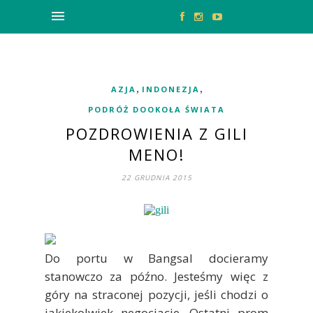
,
,
AZJA
INDONEZJA
PODRÓŻ DOOKOŁA ŚWIATA
POZDROWIENIA Z GILI
MENO!
22 GRUDNIA 2015
Do portu w Bangsal docieramy
stanowczo za późno. Jesteśmy więc z
góry na straconej pozycji, jeśli chodzi o
jakiekolwiek negocjacje. Ostatni prom