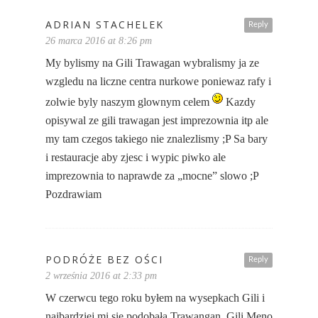
ADRIAN STACHELEK
Reply
26 marca 2016 at 8:26 pm
My bylismy na Gili Trawagan wybralismy ja ze
wzgledu na liczne centra nurkowe poniewaz rafy i
zolwie byly naszym glownym celem
Kazdy
opisywal ze gili trawagan jest imprezownia itp ale
my tam czegos takiego nie znalezlismy ;P Sa bary
i restauracje aby zjesc i wypic piwko ale
imprezownia to naprawde za „mocne” slowo ;P
Pozdrawiam
PODRÓŻE BEZ OŚCI
Reply
2 września 2016 at 2:33 pm
W czerwcu tego roku byłem na wysepkach Gili i
najbardziej mi się podobała Trawangan. Gili Meno