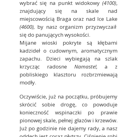
wybrać się na punkt widokowy
(4100)
,
znajdujący się na skale nad
miejscowością Braga oraz nad Ice Lake
(4600),
by nasz organizm przyzwyczaił
się do panujących wysokości.
Mijane wioski pokryte są kłębami
kadzideł o cudownym, aromatycznym
zapachu. Dzieci wybiegają na szlak
krzycząc radosne
Namaste!,
a z
pobliskiego klasztoru rozbrzmiewają
modły.
Oczywiście, już na początku, próbujemy
skrócić sobie drogę, co powoduje
konieczność wspinaczki po prawie
pionowej skale, pełnej głazów i krzewów.
Już po godzinie nie dajemy rady, a nasz
oddech jest coraz płytszy. Ciśnienie robi