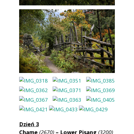
Dzień 3
Chame
(2670)
– Lower Pisang
(3200)