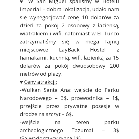
♥ W San Miguel spaliśmy w Hotelu
Imperial – dobra lokalizacja, udało nam
się wynegocjować cenę 10 dolarów za
dzień za pokój 2 osobowy z łazienką,
wiatrakiem i wifi, natomiast w El Tunco
zatrzymaliśmy się w mega fajnej
miejscówce LayBack Hostel z
hamakami, kuchnią, wifi, łazienką za 15
dolarów za pokój dwuosobowy 200
metrów od plaży.
♥
Ceny atrakcji:
-
Wulkan Santa Ana: wejście do Parku
Narodowego – 3$, przewodnika – 1$,
przejście przez prywatne posesje w
drodze na szczyt – 6$.
-wejście na teren parku
archeologicznego Tazumal – 3$
(Salwadorczycy płacą 1$)