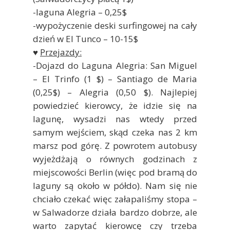
-laguna Alegria – 0,25$
-wypożyczenie deski surfingowej na cały
dzień w El Tunco – 10-15$
♥
Przejazdy:
-Dojazd do Laguna Alegria: San Miguel
– El Trinfo (1 $) – Santiago de Maria
(0,25$) – Alegria (0,50 $). Najlepiej
powiedzieć kierowcy, że idzie się na
lagunę, wysadzi nas wtedy przed
samym wejściem, skąd czeka nas 2 km
marsz pod górę. Z powrotem autobusy
wyjeżdżają o równych godzinach z
miejscowości Berlin (więc pod bramą do
laguny są około w półdo). Nam się nie
chciało czekać więc załapaliśmy stopa –
w Salwadorze działa bardzo dobrze, ale
warto zapytać kierowcę czy trzeba