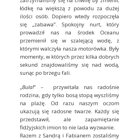
zatrzymaliśmy się na chwilę by zmienić
łódkę na większą z powodu za dużej
ilości osób. Dopiero wtedy rozpoczęła
się „zabawa”. Spokojny nurt, który
prowadził nas na środek Oceanu
przemienił się w szalejącą wodę, z
którymi walczyła nasza motorówka. Były
momenty, w których przez kilka dobrych
sekund znajdowaliśmy się nad wodą,
sunąc po brzegu fali.
„
Bula!
” – przywitała nas radośnie
rodzina, gdy tylko bosą stopą wyszliśmy
na plażę. Od razu naszym oczom
ukazują się radosne twarze. Każdy się
przedstawił, ale zapamiętanie
fidżyjskich imion to nie lada wyzwanie.
Razem z Sandrą i Fabianem zostaliśmy