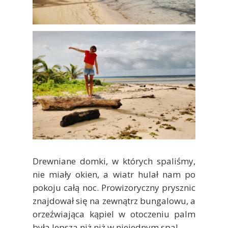
Drewniane domki, w których spaliśmy,
nie miały okien, a wiatr hulał nam po
pokoju całą noc. Prowizoryczny prysznic
znajdował się na zewnątrz bungalowu, a
orzeźwiająca kąpiel w otoczeniu palm
była lepsza niż niż w niejednym spa!