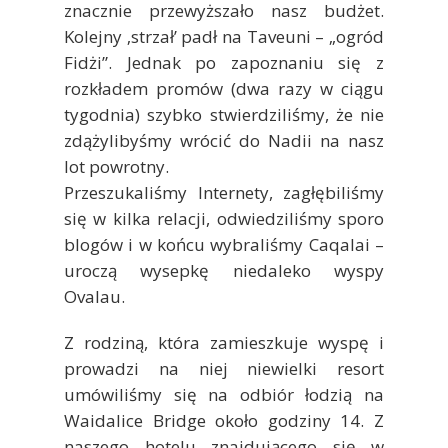
znacznie przewyższało nasz budżet.
Kolejny ‚strzał’ padł na Taveuni – „ogród
Fidżi”. Jednak po zapoznaniu się z
rozkładem promów (dwa razy w ciągu
tygodnia) szybko stwierdziliśmy, że nie
zdążylibyśmy wrócić do Nadii na nasz
lot powrotny.
Przeszukaliśmy Internety, zagłębiliśmy
się w kilka relacji, odwiedziliśmy sporo
blogów i w końcu wybraliśmy Caqalai –
uroczą wysepkę niedaleko wyspy
Ovalau.
Z rodziną, która zamieszkuje wyspę i
prowadzi na niej niewielki resort
umówiliśmy się na odbiór łodzią na
Waidalice Bridge około godziny 14. Z
naszego hotelu znajdującego się w