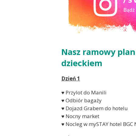
Nasz ramowy plan p
dzieckiem
Dzień 1
♥ Przylot do Manili
♥ Odbiór bagaży
♥ Dojazd Grabem do hotelu
♥ Nocny market
♥ Nocleg w mySTAY hotel BGC 