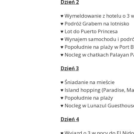
Dzień 2
♥ Wymeldowanie z hotelu o 3 
♥ Podróż Grabem na lotnisko
♥ Lot do Puerto Princesa
♥ Wynajem samochodu i podróż 
♥ Popołudnie na plaży w Port 
♥ Nocleg w chatkach Palayan P
Dzień 3
♥ Śniadanie na mieście
♥ Island hopping (Paradise, Ma
♥ Popołudnie na plaży
♥ Nocleg w Lunazul Guesthous
Dzień 4
♥ Wyjazd o 3 w nocy do El Nido 