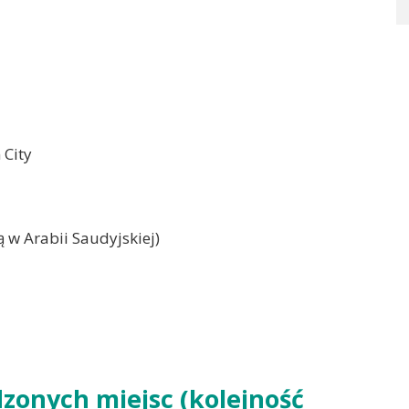
 City
ą w Arabii Saudyjskiej)
zonych miejsc (kolejność