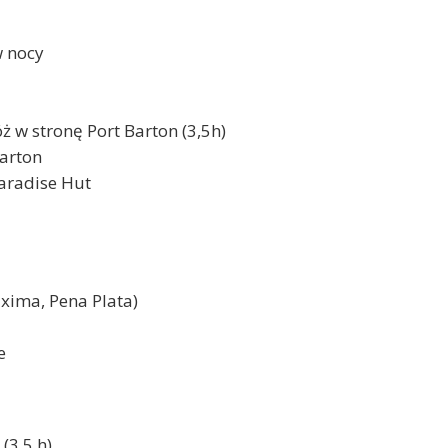
w nocy
w stronę Port Barton (3,5h)
Barton
aradise Hut
xima, Pena Plata)
e
(3,5 h)