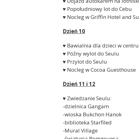
♥ Dojazd autokarem na lotnisk
♥ Popołudniowy lot do Cebu
♥ Nocleg w Griffin Hotel and Su
Dzień 10
♥ Bawialnia dla dzieci w cen
♥ Późny wylot do Seulu
♥ Przylot do Seulu
♥ Nocleg w Cocoa Guesthouse
Dzień 11 i 12
♥ Zwiedzanie Seulu:
-dzielnica Gangam
-wioska Bukchon Hanok
-biblioteka Starfiled
-Mural Village
-świątynia Bomgeunsa