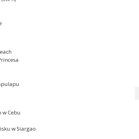
e
Beach
Princesa
Lapulapu
ko w Cebu
isku w Siargao