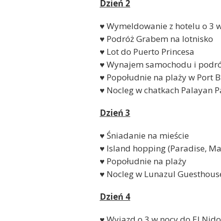
Dzień 2
♥ Wymeldowanie z hotelu o 3 
♥ Podróż Grabem na lotnisko
♥ Lot do Puerto Princesa
♥ Wynajem samochodu i podróż 
♥ Popołudnie na plaży w Port 
♥ Nocleg w chatkach Palayan P
Dzień 3
♥ Śniadanie na mieście
♥ Island hopping (Paradise, Ma
♥ Popołudnie na plaży
♥ Nocleg w Lunazul Guesthous
Dzień 4
♥ Wyjazd o 3 w nocy do El Nido 