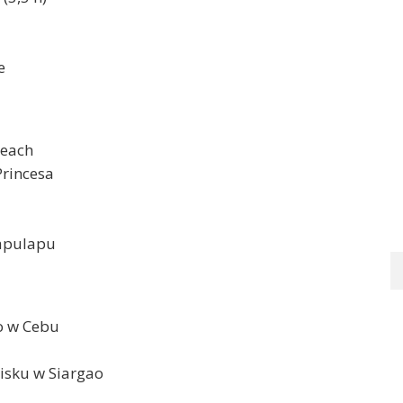
e
Beach
Princesa
Lapulapu
ko w Cebu
isku w Siargao