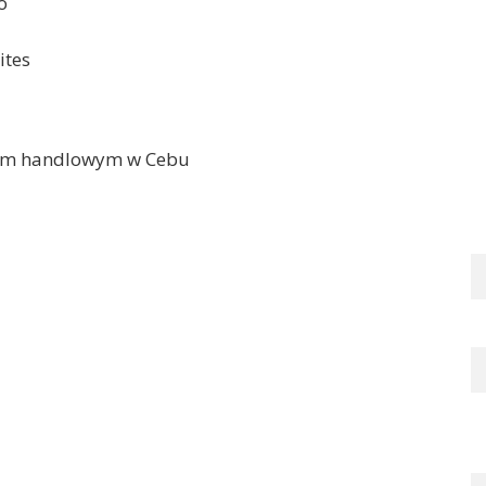
o
ites
trum handlowym w Cebu