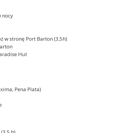
w nocy
w stronę Port Barton (3,5h)
Barton
aradise Hut
xima, Pena Plata)
e
(3,5 h)