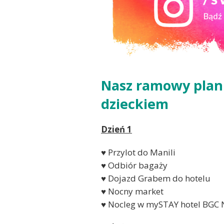
Nasz ramowy plan p
dzieckiem
Dzień 1
♥ Przylot do Manili
♥ Odbiór bagaży
♥ Dojazd Grabem do hotelu
♥ Nocny market
♥ Nocleg w mySTAY hotel BGC 