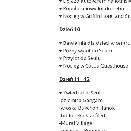
♥ Dojazd autokarem na lotnisk
♥ Popołudniowy lot do Cebu
♥ Nocleg w Griffin Hotel and Su
Dzień 10
♥ Bawialnia dla dzieci w cen
♥ Późny wylot do Seulu
♥ Przylot do Seulu
♥ Nocleg w Cocoa Guesthouse
Dzień 11 i 12
♥ Zwiedzanie Seulu:
-dzielnica Gangam
-wioska Bukchon Hanok
-biblioteka Starfiled
-Mural Village
-świątynia Bomgeunsa