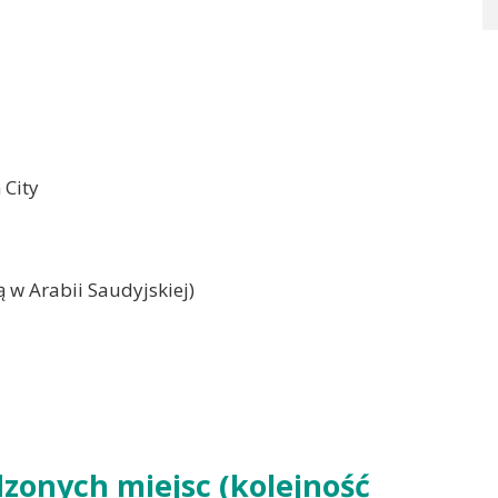
 City
ą w Arabii Saudyjskiej)
zonych miejsc (kolejność