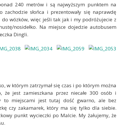
a ponad 240 metrów i są najwyższym punktem na
o zachodzie słońca i prezentowały się naprawdę
ę do wózków, więc jeśli tak jak i my podróżujecie z
ustę/nosidełko. Na miejsce dojedzie autobusem
czka Dingli.
o, w którym zatrzymał się czas i po którym można
 że jest zamieszkana przez niecałe 300 osób i
 to miejscami jest tutaj dość gwarno, ale bez
kę czy zakamarek, który ma się tylko dla siebie.
owy punkt wycieczki po Malcie. My żałujemy, że
su.