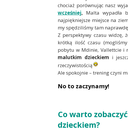
chociaż porównując nasz wyj
wcześniej
,
Malta wypadła bla
najpiękniejsze miejsce na ziem
my spędziliśmy tam naprawdę f
Z perspektywy czasu widzę, ż
krótką ilość czasu (mogliśmy
pobytu w Mdinie, Vallettcie i 
malutkim dzieckiem
i jeszc
rzeczywistością
Ale spokojnie – trening czyni mi
No to zaczynamy!
Co warto zobaczyć 
dzieckiem?