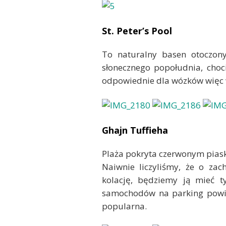
St. Peter’s Pool
To naturalny basen otoczony
słonecznego popołudnia, choci
odpowiednie dla wózków więc w
Ghajn Tuffieha
Plaża pokryta czerwonym piask
Naiwnie liczyliśmy, że o zac
kolację, będziemy ją mieć ty
samochodów na parking powin
popularna.