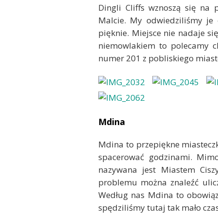
Dingli Cliffs wznoszą się n
Malcie. My odwiedziliśmy je 
pięknie. Miejsce nie nadaje si
niemowlakiem to polecamy ch
numer 201 z pobliskiego miaste
Mdina
Mdina to przepiękne miasteczk
spacerować godzinami. Mimo,
nazywana jest Miastem Ciszy
problemu można znaleźć ulicz
Według nas Mdina to obowiązk
spędziliśmy tutaj tak mało cza