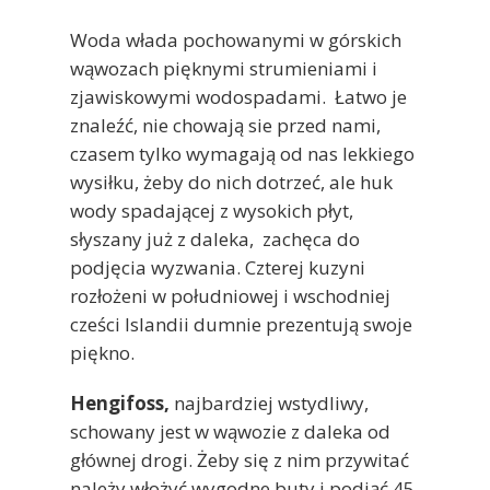
Woda włada pochowanymi w górskich
wąwozach pięknymi strumieniami i
zjawiskowymi wodospadami. Łatwo je
znaleźć, nie chowają sie przed nami,
czasem tylko wymagają od nas lekkiego
wysiłku, żeby do nich dotrzeć, ale huk
wody spadającej z wysokich płyt,
słyszany już z daleka, zachęca do
podjęcia wyzwania. Czterej kuzyni
rozłożeni w południowej i wschodniej
cześci Islandii dumnie prezentują swoje
piękno.
Hengifoss,
najbardziej wstydliwy,
schowany jest w wąwozie z daleka od
głównej drogi. Żeby się z nim przywitać
należy włożyć wygodne buty i podjąć 45