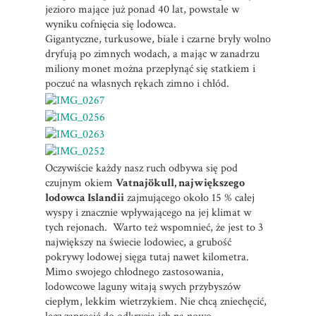
jezioro mające już ponad 40 lat, powstałe w
wyniku cofnięcia się lodowca.
Gigantyczne, turkusowe, białe i czarne bryły wolno
dryfują po zimnych wodach, a mając w zanadrzu
miliony monet można przepłynąć się statkiem i
poczuć na własnych rękach zimno i chłód.
Oczywiście każdy nasz ruch odbywa się pod
czujnym okiem
Vatnajökull, największego
lodowca Islandii
zajmującego około 15 % całej
wyspy i znacznie wpływającego na jej klimat w
tych rejonach. Warto też wspomnieć, że jest to 3
największy na świecie lodowiec, a grubość
pokrywy lodowej sięga tutaj nawet kilometra.
Mimo swojego chłodnego zastosowania,
lodowcowe laguny witają swych przybyszów
ciepłym, lekkim wietrzykiem. Nie chcą zniechęcić,