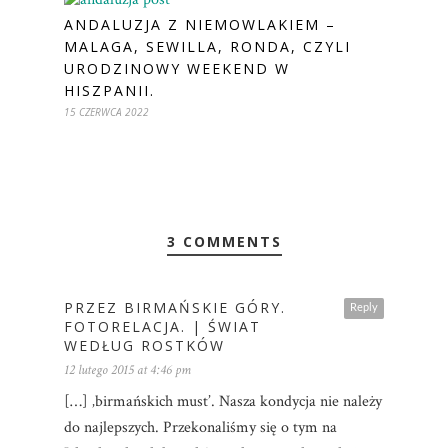
ANDALUZJA Z NIEMOWLAKIEM –
MALAGA, SEWILLA, RONDA, CZYLI
URODZINOWY WEEKEND W
HISZPANII.
15 CZERWCA 2022
3 COMMENTS
PRZEZ BIRMAŃSKIE GÓRY.
Reply
FOTORELACJA. | ŚWIAT
WEDŁUG ROSTKÓW
12 lutego 2015 at 4:46 pm
[…] ‚birmańskich must’. Nasza kondycja nie należy
do najlepszych. Przekonaliśmy się o tym na