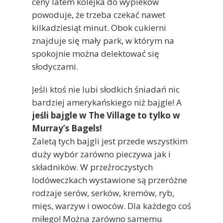
ceny latem kolejka do wypieków
powoduje, że trzeba czekać nawet
kilkadziesiąt minut. Obok cukierni
znajduje się mały park, w którym na
spokojnie można delektować się
słodyczami.
Jeśli ktoś nie lubi słodkich śniadań nic
bardziej amerykańskiego niż bajgle! A
jeśli bajgle w The Village to tylko w
Murray’s Bagels!
Zaletą tych bajgli jest przede wszystkim
duży wybór zarówno pieczywa jak i
składników. W przeźroczystych
lodóweczkach wystawione są przeróżne
rodzaje serów, serków, kremów, ryb,
mięs, warzyw i owoców. Dla każdego coś
miłego! Można zarówno samemu