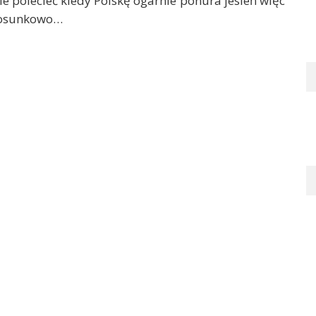
e polecieć kiedy Polskę ogarnie ponura jesień więc
stosunkowo…