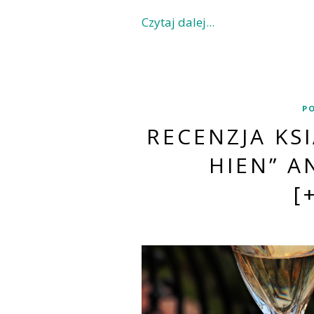
Czytaj dalej...
P
RECENZJA KSI
HIEN” A
[