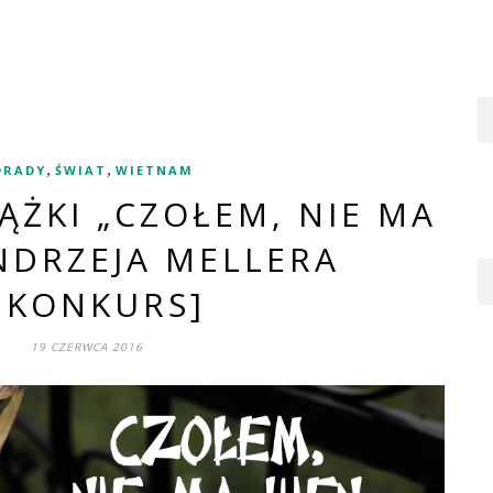
,
,
ORADY
ŚWIAT
WIETNAM
ĄŻKI „CZOŁEM, NIE MA
NDRZEJA MELLERA
+KONKURS]
19 CZERWCA 2016