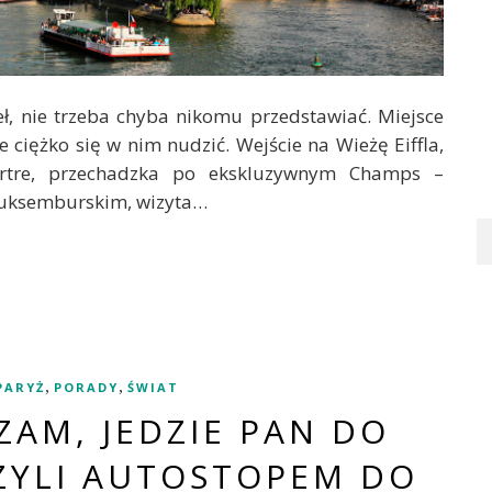
teł, nie trzeba chyba nikomu przedstawiać. Miejsce
e ciężko się w nim nudzić. Wejście na Wieżę Eiffla,
rtre, przechadzka po ekskluzywnym Champs –
Luksemburskim, wizyta…
,
,
PARYŻ
PORADY
ŚWIAT
ZAM, JEDZIE PAN DO
CZYLI AUTOSTOPEM DO