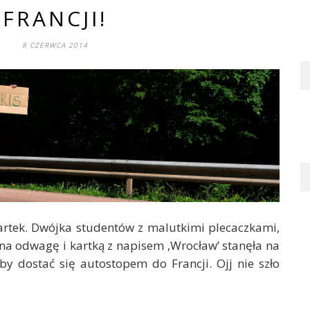
FRANCJI!
8 CZERWCA 2014
artek. Dwójka studentów z malutkimi plecaczkami,
a odwagę i kartką z napisem ‚Wrocław’ stanęła na
y dostać się autostopem do Francji. Ojj nie szło