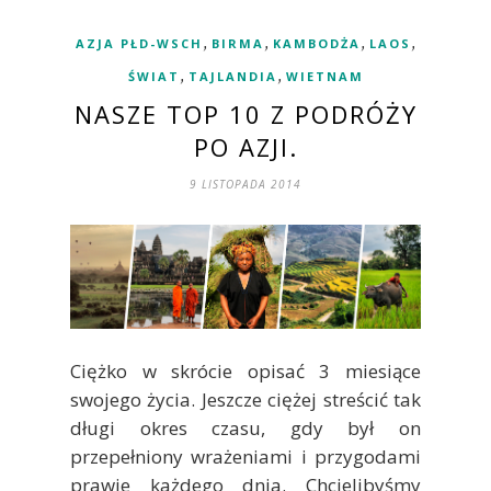
,
,
,
,
AZJA PŁD-WSCH
BIRMA
KAMBODŻA
LAOS
,
,
ŚWIAT
TAJLANDIA
WIETNAM
NASZE TOP 10 Z PODRÓŻY
PO AZJI.
9 LISTOPADA 2014
Ciężko w skrócie opisać 3 miesiące
swojego życia. Jeszcze ciężej streścić tak
długi okres czasu, gdy był on
przepełniony wrażeniami i przygodami
prawie każdego dnia. Chcielibyśmy