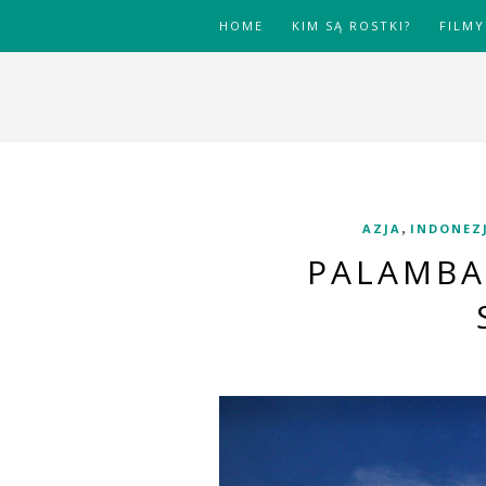
HOME
KIM SĄ ROSTKI?
FILMY
,
AZJA
INDONEZ
PALAMBA