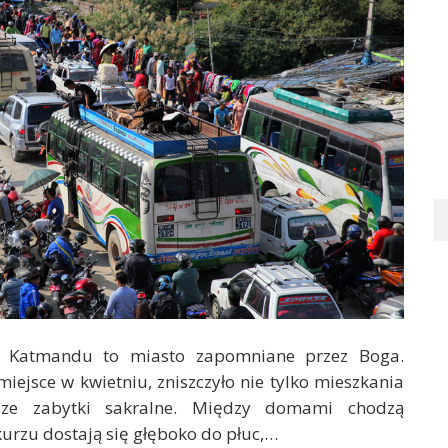
 Katmandu to miasto zapomniane przez Boga.
miejsce w kwietniu, zniszczyło nie tylko mieszkania
ksze zabytki sakralne. Między domami chodzą
kurzu dostają się głęboko do płuc,…