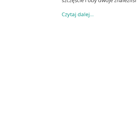
szczęście i oby dwoje znaleźli
Czytaj dalej...