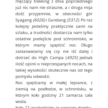
męczący trekking z dnia poprzedniego
już nic nam nie straszne, a i droga mija
dość przyjemnie, w obecności gór
Syagang
(6026)
i Gundang
(5312)
. Po raz
kolejny jesteśmy praktycznie sami na
szlaku, a trudności dostarcza nam tylko
ostatnie podejście pod schronnisko, w
którym mamy spędzić noc. Długo
zastanawiamy się czy nie iść dalej i
dotrzeć do High Campa (
4925)
jednak
ilość opinii o nieprzespanych nocach, na
takiej wysokości skutecznie nas od tego
pomysłu odwodzi.
Noc spędzamy w małej lepiance, z
ziemią na podłodze, w schronisku, w
którym koło godziny 21 zamarza cała
woda.
Koło 22 wychodzimy ze swojego domku.