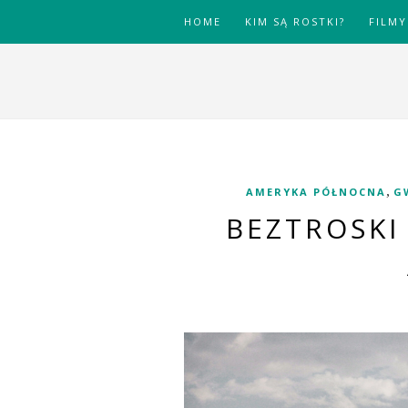
HOME
KIM SĄ ROSTKI?
FILMY
,
AMERYKA PÓŁNOCNA
G
BEZTROSKI