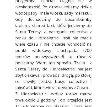
przyjemna, chociaż ciągnie się w
nieskończość. Po drodze mijamy dzikie
wodospady, małe wioski, sady marakui.
Gdy dochodzimy do Lucambamby
łapiemy shared taxi, którą jedziemy do
Santa Teresy, a następnie collectivo z
rynku do Hidroeletrici. Jeśli nie macie
wiele czasu i nie chcecie wchodzić na
punkt widokowy Llactapata (700
metrów przewyższenia!) to również
polecamy Wam ten sposób. Trasa z
Santa Teresy do Hidroelectrici nie jest
zbyt ciekawa i prowadzi drogą, po której
co chwilę jeżdżą busy, collectivo i
taksówki, które wiozą turystów z Cusco.
Z Hidroelectiric wzdłuż torów marsz
trwa około 2 godziny i do przejścia jest
11 kilometrów po płaskim. Trasa jest