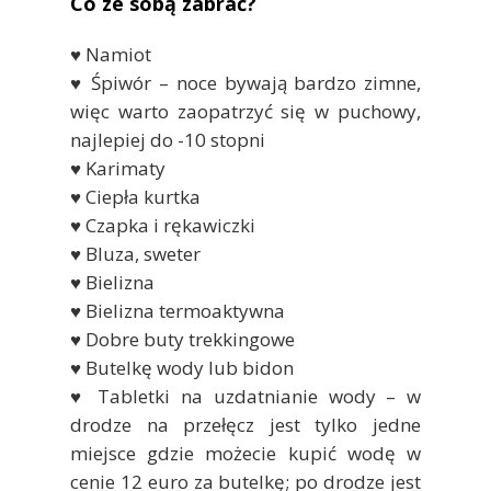
Co ze sobą zabrać?
♥ Namiot
♥ Śpiwór – noce bywają bardzo zimne,
więc warto zaopatrzyć się w puchowy,
najlepiej do -10 stopni
♥ Karimaty
♥ Ciepła kurtka
♥ Czapka i rękawiczki
♥ Bluza, sweter
♥ Bielizna
♥ Bielizna termoaktywna
♥ Dobre buty trekkingowe
♥ Butelkę wody lub bidon
♥ Tabletki na uzdatnianie wody – w
drodze na przełęcz jest tylko jedne
miejsce gdzie możecie kupić wodę w
cenie 12 euro za butelkę; po drodze jest