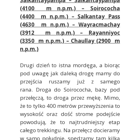
Salkantaypampa – Salkantaypampa
(4100 m n.p.m.) – Soirococha
(4400 m n.p.m.) – Salkantay Pass
(4630 m n.p.m.) – Wayracmachay
(3912 m n.p.m.) – Rayanniyoc
(3350 m n.p.m.) – Chaullay (2900 m
n.p.m.)
Drugi dzień to istna mordęga, a biorąc
pod uwagę jak daleką drogę mamy do
przejścia ruszamy już z samego
rana. Droga do Soirococha, bazy pod
przełęczą, to droga przez mękę. Mimo,
że to tylko 400 metrów przewyższenia to
wysokość oraz dość strome podejście
powodują, że to najtrudniejszy etap
całego trekkingu. Na przełęcz docieramy
w samo południe, spędzamy tam kilka