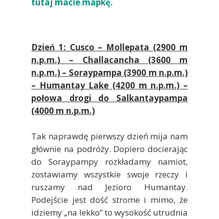
tutaj macie mapkę.
Dzień 1: Cusco – Mollepata (2900 m
n.p.m.) – Challacancha (3600 m
n.p.m.) – Soraypampa (3900 m n.p.m.)
– Humantay Lake (4200 m n.p.m.) –
połowa drogi do Salkantaypampa
(4000 m n.p.m.)
Tak naprawdę pierwszy dzień mija nam
głównie na podróży. Dopiero docierając
do Soraypampy rozkładamy namiot,
zostawiamy wszystkie swoje rzeczy i
ruszamy nad Jezioro Humantay.
Podejście jest dość strome i mimo, że
idziemy „na lekko” to wysokość utrudnia