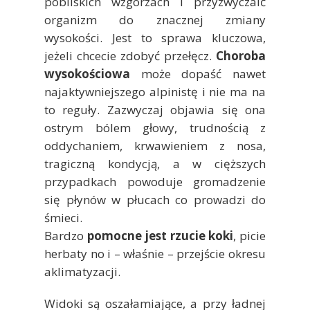
pobliskich wzgórzach i przyzwyczaić
organizm do znacznej zmiany
wysokości. Jest to sprawa kluczowa,
jeżeli chcecie zdobyć przełęcz.
Choroba
wysokościowa
może dopaść nawet
najaktywniejszego alpinistę i nie ma na
to reguły. Zazwyczaj objawia się ona
ostrym bólem głowy, trudnością z
oddychaniem, krwawieniem z nosa,
tragiczną kondycją, a w cięższych
przypadkach powoduje gromadzenie
się płynów w płucach co prowadzi do
śmieci.
Bardzo
pomocne jest rzucie koki
, picie
herbaty no i – właśnie – przejście okresu
aklimatyzacji.
Widoki są oszałamiające, a przy ładnej