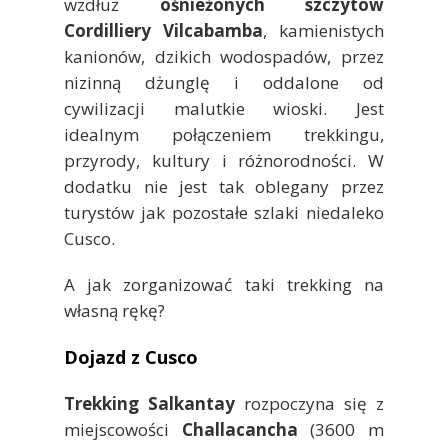
wzdłuż
ośnieżonych szczytów
Cordilliery Vilcabamba
, kamienistych
kanionów, dzikich wodospadów, przez
nizinną dżunglę i oddalone od
cywilizacji malutkie wioski. Jest
idealnym połączeniem trekkingu,
przyrody, kultury i różnorodności. W
dodatku nie jest tak oblegany przez
turystów jak pozostałe szlaki niedaleko
Cusco.
A jak zorganizować taki trekking na
własną rękę?
Dojazd z Cusco
Trekking Salkantay
rozpoczyna się z
miejscowości
Challacancha
(3600 m