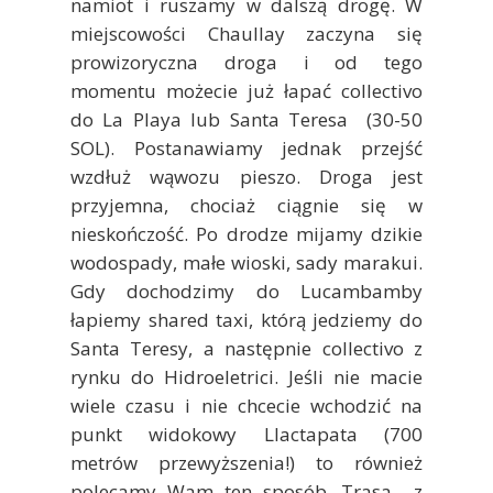
namiot i ruszamy w dalszą drogę. W
miejscowości Chaullay zaczyna się
prowizoryczna droga i od tego
momentu możecie już łapać collectivo
do La Playa lub Santa Teresa (30-50
SOL). Postanawiamy jednak przejść
wzdłuż wąwozu pieszo. Droga jest
przyjemna, chociaż ciągnie się w
nieskończość. Po drodze mijamy dzikie
wodospady, małe wioski, sady marakui.
Gdy dochodzimy do Lucambamby
łapiemy shared taxi, którą jedziemy do
Santa Teresy, a następnie collectivo z
rynku do Hidroeletrici. Jeśli nie macie
wiele czasu i nie chcecie wchodzić na
punkt widokowy Llactapata (700
metrów przewyższenia!) to również
polecamy Wam ten sposób. Trasa z