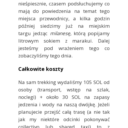
nieśpiesznie, czasem podsłuchujemy co
mają do powiedzenia na temat tego
miejsca przewodnicy, a kilka godzin
później siedzimy już na miejskim
targu jedząc
milanesę,
którą popijamy
litrowym sokiem z marakui. Dalej
jesteśmy pod wrażeniem tego co
zobaczyliśmy tego dnia.
Całkowite koszty
Na sam trekking wydaliśmy 105 SOL od
osoby (transport, wstęp na szlak,
noclegi) + około 30 SOL na zapasy
jedzenia i wody na naszą dwójkę. Jeżeli
planujecie przejść całą trasę (a nie tak
jak my niektóre odcinki pokonywać
collectivo lub shared taxi) to z