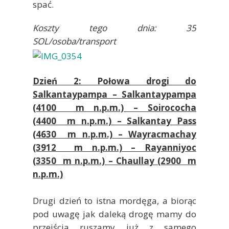
spać.
Koszty tego dnia: 35
SOL/osoba/transport
Dzień 2: Połowa drogi do
Salkantaypampa – Salkantaypampa
(4100 m n.p.m.) – Soirococha
(4400 m n.p.m.) – Salkantay Pass
(4630 m n.p.m.) – Wayracmachay
(3912 m n.p.m.) – Rayanniyoc
(3350 m n.p.m.) – Chaullay (2900 m
n.p.m.)
Drugi dzień to istna mordęga, a biorąc
pod uwagę jak daleką drogę mamy do
przejścia ruszamy już z samego