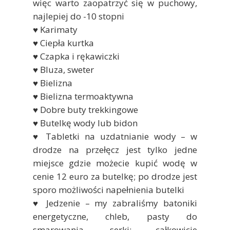
więc warto zaopatrzyć się w puchowy,
najlepiej do -10 stopni
♥ Karimaty
♥ Ciepła kurtka
♥ Czapka i rękawiczki
♥ Bluza, sweter
♥ Bielizna
♥ Bielizna termoaktywna
♥ Dobre buty trekkingowe
♥ Butelkę wody lub bidon
♥ Tabletki na uzdatnianie wody – w
drodze na przełęcz jest tylko jedne
miejsce gdzie możecie kupić wodę w
cenie 12 euro za butelkę; po drodze jest
sporo możliwości napełnienia butelki
♥ Jedzenie – my zabraliśmy batoniki
energetyczne, chleb, pasty do
smarowania, serki; całkowicie