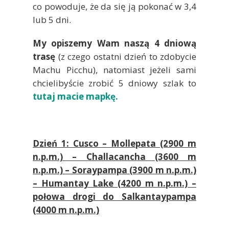
co powoduje, że da się ją pokonać w 3,4
lub 5 dni.
My opiszemy Wam naszą 4 dniową
trasę
(z czego ostatni dzień to zdobycie
Machu Picchu), natomiast jeżeli sami
chcielibyście zrobić 5 dniowy szlak to
tutaj macie mapkę.
Dzień 1: Cusco – Mollepata (2900 m
n.p.m.) – Challacancha (3600 m
n.p.m.) – Soraypampa (3900 m n.p.m.)
– Humantay Lake (4200 m n.p.m.) –
połowa drogi do Salkantaypampa
(4000 m n.p.m.)