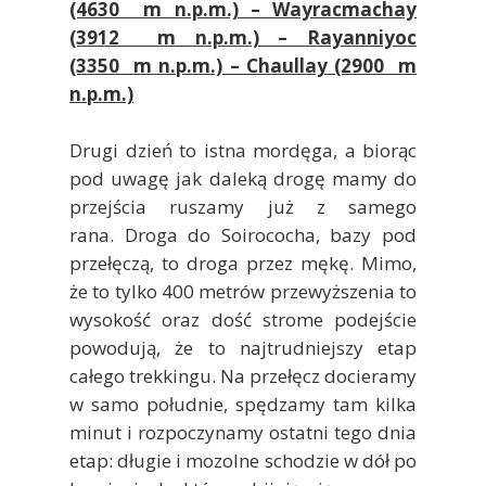
(4630 m n.p.m.) – Wayracmachay
(3912 m n.p.m.) – Rayanniyoc
(3350 m n.p.m.) – Chaullay (2900 m
n.p.m.)
Drugi dzień to istna mordęga, a biorąc
pod uwagę jak daleką drogę mamy do
przejścia ruszamy już z samego
rana. Droga do Soirococha, bazy pod
przełęczą, to droga przez mękę. Mimo,
że to tylko 400 metrów przewyższenia to
wysokość oraz dość strome podejście
powodują, że to najtrudniejszy etap
całego trekkingu. Na przełęcz docieramy
w samo południe, spędzamy tam kilka
minut i rozpoczynamy ostatni tego dnia
etap: długie i mozolne schodzie w dół po