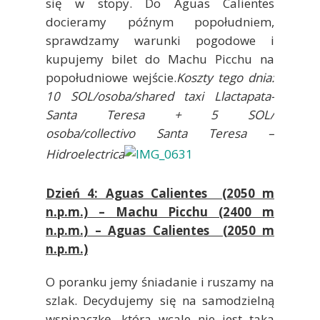
się w stopy. Do Aguas Calientes
docieramy późnym popołudniem,
sprawdzamy warunki pogodowe i
kupujemy bilet do Machu Picchu na
popołudniowe wejście.
Koszty tego dnia:
10 SOL/osoba/shared taxi Llactapata-
Santa Teresa + 5 SOL/
osoba/collectivo Santa Teresa –
Hidroelectrica
Dzień 4: Aguas Calientes (2050 m
n.p.m.) – Machu Picchu (2400 m
n.p.m.) – Aguas Calientes (2050 m
n.p.m.)
O poranku jemy śniadanie i ruszamy na
szlak. Decydujemy się na samodzielną
wspinaczkę, która wcale nie jest taka