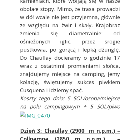
kamieniach, które wbijają się w nasze
obolałe stopy. Mimo, że trasa prowadzi
w dół wcale nie jest przyjemna, głównie
ze względu na żwir i skały. Krajobraz
zmienia się diametralnie: od
ośnieżonych iglic, przez srogie
pustkowia, po gorącą i lepką dżunglę.
Do Chaullay docieramy o godzinie 17
wraz z ostatnimi promieniami słońca,
znajdujemy miejsce na camping, jemy
kolację, świętujemy sukces piwkiem
Cusquena i idziemy spać.
Koszty tego dnia: 5 SOL/osoba/miejsce
na polu campingowym + 5 SOL/piwo
Dzień 3: Chaullay (2900 m n.p.m.) –
Collpampa (2850 m n.p.m.) –