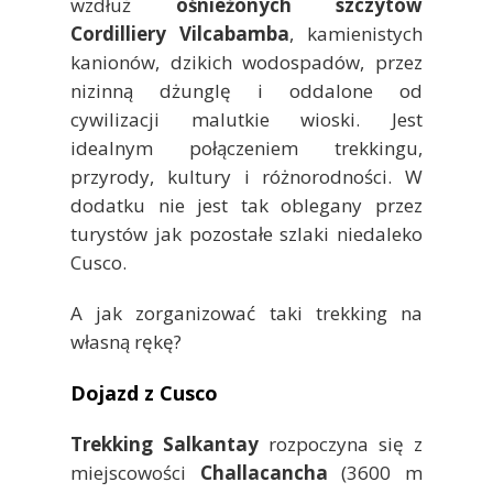
wzdłuż
ośnieżonych szczytów
Cordilliery Vilcabamba
, kamienistych
kanionów, dzikich wodospadów, przez
nizinną dżunglę i oddalone od
cywilizacji malutkie wioski. Jest
idealnym połączeniem trekkingu,
przyrody, kultury i różnorodności. W
dodatku nie jest tak oblegany przez
turystów jak pozostałe szlaki niedaleko
Cusco.
A jak zorganizować taki trekking na
własną rękę?
Dojazd z Cusco
Trekking Salkantay
rozpoczyna się z
miejscowości
Challacancha
(3600 m