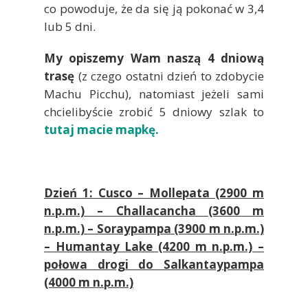
co powoduje, że da się ją pokonać w 3,4
lub 5 dni.
My opiszemy Wam naszą 4 dniową
trasę
(z czego ostatni dzień to zdobycie
Machu Picchu), natomiast jeżeli sami
chcielibyście zrobić 5 dniowy szlak to
tutaj macie mapkę.
Dzień 1: Cusco – Mollepata (2900 m
n.p.m.) – Challacancha (3600 m
n.p.m.) – Soraypampa (3900 m n.p.m.)
– Humantay Lake (4200 m n.p.m.) –
połowa drogi do Salkantaypampa
(4000 m n.p.m.)