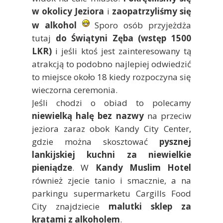
w okolicy Jeziora
i
zaopatrzyliśmy się
w alkohol
Sporo osób przyjeżdża
tutaj
do Świątyni Zęba (wstęp 1500
LKR)
i jeśli ktoś jest zainteresowany tą
atrakcją to podobno najlepiej odwiedzić
to miejsce około 18 kiedy rozpoczyna się
wieczorna ceremonia.
Jeśli chodzi o obiad to polecamy
niewielką halę bez nazwy
na przeciw
jeziora zaraz obok Kandy City Center,
gdzie można skosztować
pysznej
lankijskiej kuchni za niewielkie
pieniądze
. W
Kandy Muslim Hotel
również zjecie tanio i smacznie, a na
parkingu supermarketu Cargills Food
City znajdziecie
malutki sklep za
kratami z alkoholem
.