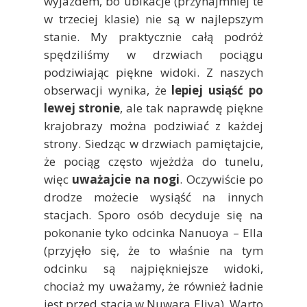
wyjazdem, bo ubikacje (przynajmniej te
w trzeciej klasie) nie są w najlepszym
stanie. My praktycznie całą podróż
spędziliśmy w drzwiach pociągu
podziwiając piękne widoki. Z naszych
obserwacji wynika, że
lepiej usiąść po
lewej stronie
, ale tak naprawdę piękne
krajobrazy można podziwiać z każdej
strony. Siedząc w drzwiach pamiętajcie,
że pociąg często wjeżdża do tunelu,
więc
uważajcie na nogi
. Oczywiście po
drodze możecie wysiąść na innych
stacjach. Sporo osób decyduje się na
pokonanie tyko odcinka Nanuoya – Ella
(przyjęło się, że to właśnie na tym
odcinku są najpiękniejsze widoki,
chociaż my uważamy, że również ładnie
jest przed stacją w Nuwara Eliya). Warto